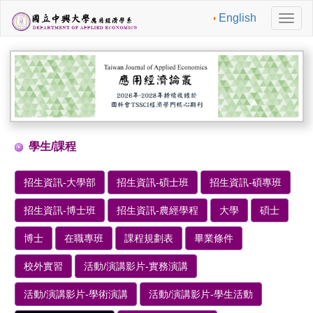
English
切
換
導
航
學生/課程
招生資訊-大學部
招生資訊-碩士班
招生資訊-碩專班
招生資訊-博士班
招生資訊-農經學程
大學
碩士
博士
在職專班
課程規劃表
畢業條件
校外實習
活動/演講影片-實務演講
活動/演講影片-學術演講
活動/演講影片-學生活動