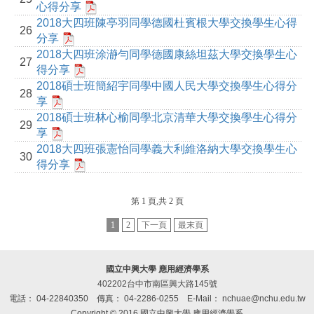
心得分享
2018大四班陳亭羽同學德國杜賓根大學交換學生心得
26
分享
2018大四班涂瀞勻同學德國康絲坦茲大學交換學生心
27
得分享
2018碩士班簡紹宇同學中國人民大學交換學生心得分
28
享
2018碩士班林心榆同學北京清華大學交換學生心得分
29
享
2018大四班張憲怡同學義大利維洛納大學交換學生心
30
得分享
第 1 頁,共 2 頁
1
2
下一頁
最末頁
國立中興大學 應用經濟學系
402202台中市南區興大路145號
電話： 04-22840350
傳真： 04-2286-0255
E-Mail： nchuae@nchu.edu.tw
Copyright © 2016 國立中興大學 應用經濟學系