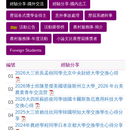
經驗分享-國外交流
經驗分享-國內志工
歷屆各式獎學金得主
意外事故處理
歷屆系總幹事
活動公告
活動榮譽榜
農村服務隊-簡介
農村服務隊-年度活動
小論文比賽歷屆獲獎者
Foreign Students
編號
經驗分享
2026大三班吳孟樹同學北京中央財經大學交換心得
01
2026博士班陳昱傑美國堪薩斯州立大學_2026 年台美
02
農業青年交流營
2026大四班蘇皓俊同學德國卡爾斯魯厄應用科技大學
03
交換心得
2025大三班賴佳欣同學韓國明知大學交換學生心得分
04
享
2024年農經學程同學日本京都大學交換學生心得分享
05