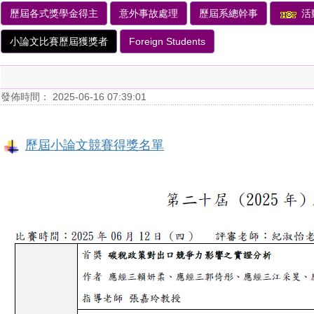
歷屆各式獎學金得主
意外事故處理
歷屆系總幹事
活
小論文比賽歷屆獲獎者
Foreign Students
發佈時間： 2025-06-16 07:39:01
歷屆小論文競賽得獎名單