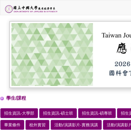
學生/課程
招生資訊-大學部
招生資訊-碩士班
招生資訊-碩專班
招生
畢業條件
校外實習
活動/演講影片-實務演講
活動/演講影