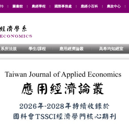
70
圖書館
農經學程
國際事務處
應經小百科
農政中心
系所法規
學生/課程
應用經濟論叢
高希均知經室