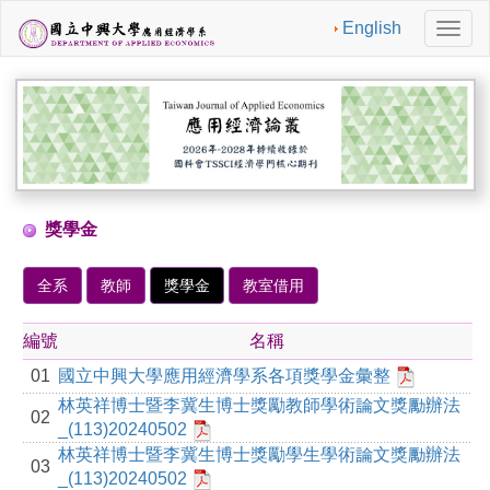
English
切
換
導
航
獎學金
全系
教師
獎學金
教室借用
編號
名稱
01
國立中興大學應用經濟學系各項獎學金彙整
林英祥博士暨李冀生博士獎勵教師學術論文獎勵辦法
02
_(113)20240502
林英祥博士暨李冀生博士獎勵學生學術論文獎勵辦法
03
_(113)20240502