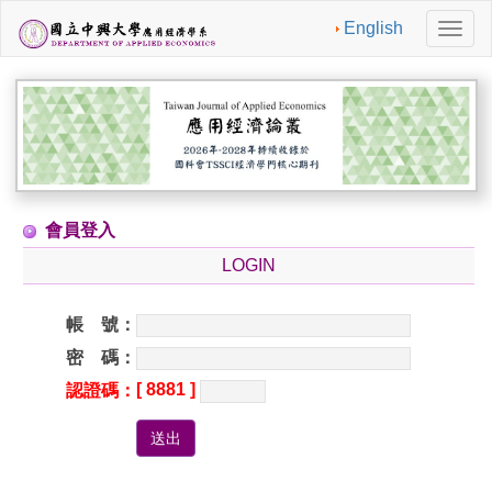
English
切
換
導
航
會員登入
LOGIN
帳 號：
密 碼：
[ 8881 ]
認證碼：