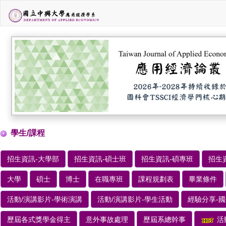
學生/課程
招生資訊-大學部
招生資訊-碩士班
招生資訊-碩專班
招生
大學
碩士
博士
在職專班
課程規劃表
畢業條件
活動/演講影片-學術演講
活動/演講影片-學生活動
經驗分享-
歷屆各式獎學金得主
意外事故處理
歷屆系總幹事
活