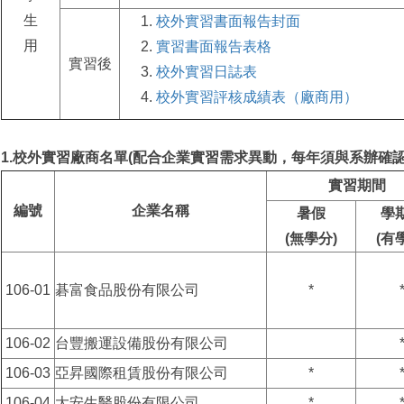
生
校外實習書面報告封面
用
實習書面報告表格
實習後
校外實習日誌表
校外實習評核成績表（廠商用）
1.
校外實習廠商名單(配合企業實習需求異動，每年須與系辦確認
實習期間
編號
企業名稱
暑假
學
(
無學分
)
(
有
106-01
碁富食品股份有限公司
*
106-02
台豐搬運設備股份有限公司
106-03
亞昇國際租賃股份有限公司
*
106-04
大安生醫股份有限公司
*