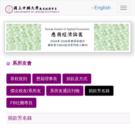
English
切
換
導
航
系所友會
章程規則
歷屆理事長
捐款及方式
傑出校友/系所友
系所友通訊刊物
捐款芳名錄
FB社團專頁
捐款芳名錄