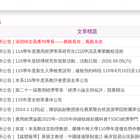
息
文章標題
系所公告 ] 深切悼念高希均學長——典範長存，風範永在
系所公告 ] 114學年度應用經濟學系研究生口試申請及畢業離校流程
系所公告 ] 115學年度碩博研究所迎新活動，活動日期：2026.09.05(六)
系所公告 ] 115學年度新生入學檢查說明，健檢預約時段:115年8月10日至1
系所公告 ] 本系115學年度系教評會委員名單公告
系所公告 ] 第二十一屆應用經濟學系「經濟小論文與短評」競賽辦法
系所公告 ] 115年度全校寒暑休公告
系所公告 ] 2024.2.1(四)起，陳韻如副教授接任農業暨自然資源學院附屬
系所公告 ] 應用經濟論叢2023年~2025年持續收錄於國科會TSSCI經濟學門
系所公告 ] 恭賀！本系鄭佳宜助理教授，榮獲中興大學110學年度優良勞作
系所公告 ] 【媒體報導】黃炳文教授：中國接連限制進口 兩岸貿易出現新