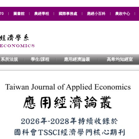
70
圖書館
農經學程
國際事務處
應經小百科
農政中心
系所法規
學生/課程
應用經濟論叢
高希均知經室