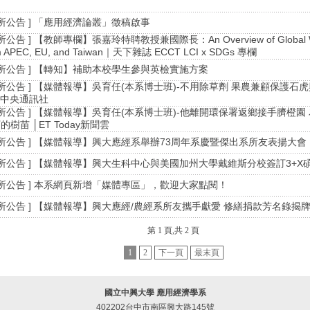
？
系所公告 ] 「應用經濟論叢」徵稿啟事
系所公告 ] 【教師專欄】張嘉玲特聘教授兼國際長：An Overview of Global Wa
m APEC, EU, and Taiwan｜天下雜誌 ECCT LCI x SDGs 專欄
系所公告 ] 【轉知】補助本校學生參與英檢實施方案
系所公告 ] 【媒體報導】吳育任(本系博士班)-不用除草劑 果農兼顧保護
│中央通訊社
系所公告 ] 【媒體報導】吳育任(本系博士班)-他離開環保署返鄉接手臍橙園
的樹苗 │ET Today新聞雲
系所公告 ] ​【媒體報導】興大應經系舉辦73周年系慶暨傑出系所友表揚大會 
系所公告 ] ​【媒體報導】興大生科中心與美國加州大學戴維斯分校簽訂3+X
系所公告 ] 本系網頁新增「媒體專區」，歡迎大家點閱！
系所公告 ] 【媒體報導】興大應經/農經系所友攜手獻愛 修繕捐款芳名錄揭牌
第 1 頁,共 2 頁
1
2
下一頁
最末頁
國立中興大學 應用經濟學系
402202台中市南區興大路145號