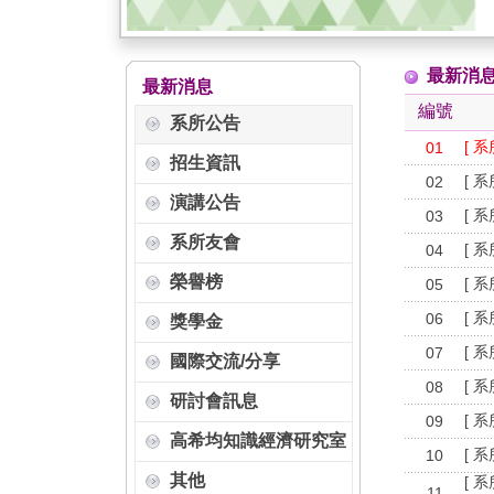
最新消
最新消息
編號
系所公告
[ 
01
招生資訊
[ 
02
演講公告
[ 
03
系所友會
[ 
04
榮譽榜
[ 
05
[ 
06
獎學金
[ 
07
國際交流/分享
[ 
08
研討會訊息
[ 
09
高希均知識經濟研究室
[ 
10
其他
[ 
11