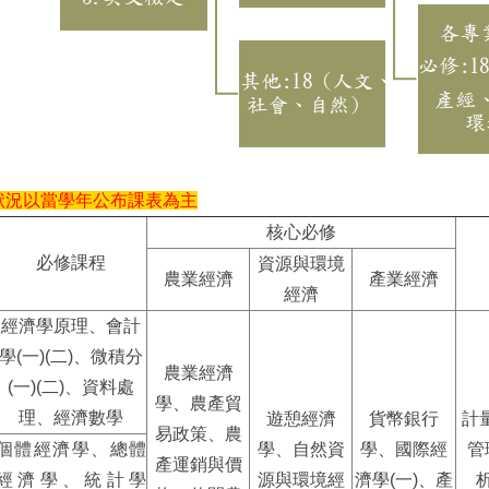
狀況以當學年公布課表為主
核心必修
必修課程
資源與環境
農業經濟
產業經濟
經濟
經濟學原理、會計
學(一)(二)、微積分
農業經濟
(一)(二)、資料處
學、農產貿
理、經濟數學
遊憩經濟
貨幣銀行
計
易政策、農
個體經濟學、總體
學、自然資
學、國際經
管
產運銷與價
經濟學、統計學
源與環境經
濟學(一)、產