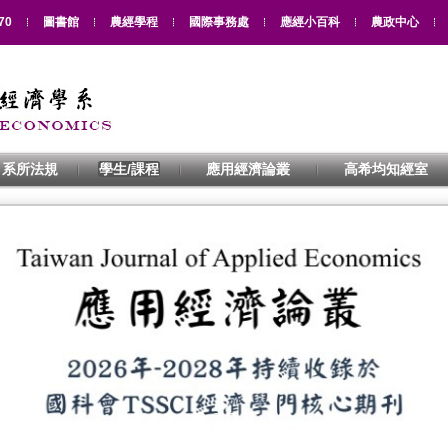
70
圖書館
農經學程
國際事務處
應經小百科
農政中心
系所法規
學生/課程
應用經濟論叢
高希均知經室