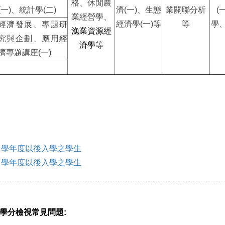
格、休閒農
(一)、統計學(二)
濟(一)、生態
業關聯分析
(
業經營學、
經濟學(一)等
等
學
經濟發展、專題研
漁業資源經
究與企劃、應用經
濟學
等
濟專題講座(一)
9 學年度以後入學之學生
3 學年度以後入學之學生
學分檢視常見問題: