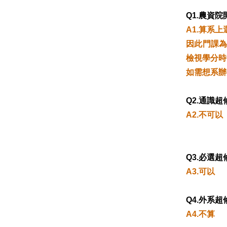
Q1.農資
A1.算系上
因此門課
檢視學分時
如需想系辦
Q2.通識
A2.不可以
Q3.必選
A3.可以
Q4.外系
A4.不算