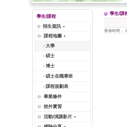
學生/課
學生/課程
招生資訊
發佈時間： 202
課程地圖
大學
碩士
博士
碩士在職專班
課程規劃表
畢業條件
校外實習
活動/演講影片
經驗分享