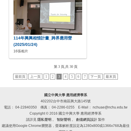
114年興興相惜計畫_跨界應用營
(2025/01/24)
16張相片
第 3 頁,共 30 頁
最前頁
上一頁
1
2
3
4
5
6
7
下一頁
最末頁
國立中興大學 應用經濟學系
402202台中市南區興大路145號
電話： 04-22840350
傳真： 04-2286-0255
E-Mail： nchuae@nchu.edu.tw
Copyright © 2016 國立中興大學 應用經濟學系
請詳見
隱私聲明
。
智財聲明
。
創億網頁設計
製作
建議使用Google Chrome瀏覽器，螢幕解析度設定為1280x800或1366x768為最佳