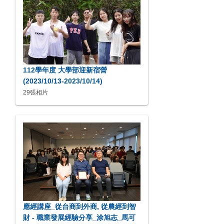
112學年度 大學部迎新宿營
(2023/10/13-2023/10/14)
29張相片
應經講座_從台商到外商, 從農經到智
財 - 職業發展經驗分享_涂旭志_馬可