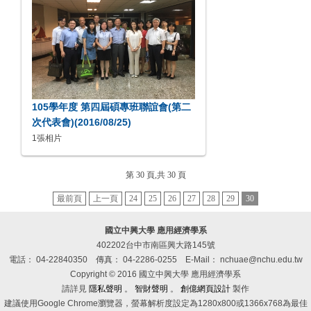
105學年度 第四屆碩專班聯誼會(第二
次代表會)(2016/08/25)
1張相片
第 30 頁,共 30 頁
最前頁
上一頁
24
25
26
27
28
29
30
國立中興大學 應用經濟學系
402202台中市南區興大路145號
電話： 04-22840350
傳真： 04-2286-0255
E-Mail： nchuae@nchu.edu.tw
Copyright © 2016 國立中興大學 應用經濟學系
請詳見
隱私聲明
。
智財聲明
。
創億網頁設計
製作
建議使用Google Chrome瀏覽器，螢幕解析度設定為1280x800或1366x768為最佳