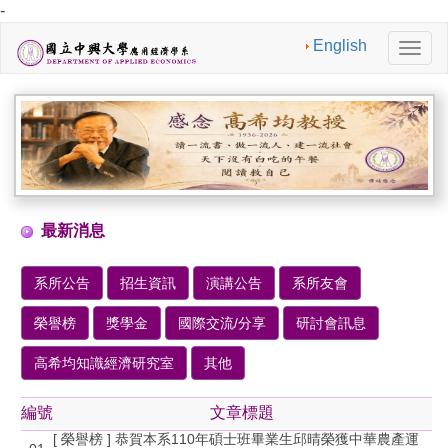
-
English
切
換
導
航
最新消息
系所公告
招生資訊
演講公告
系所友會
榮譽榜
獎學金
國際交流/分享
研討會訊息
高希均知識經濟研究室
其他
編號
文章標題
[ 榮譽榜 ] 恭賀本系110年碩士班畢業生邱晴榮獲中華農產運