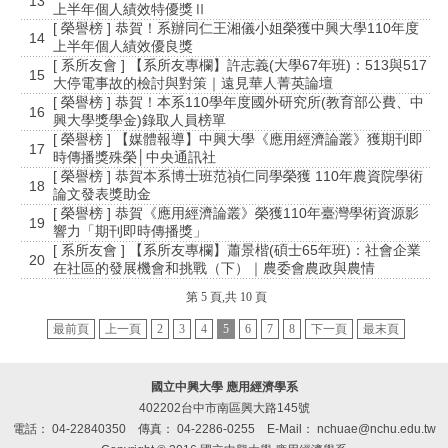
13
上半年個人績效特優獎Ⅱ
[ 榮譽榜 ] 恭賀！系辦同仁王湘儀小姐榮獲中興大學110年度
14
上半年個人績效優良獎
[ 系所友會 ] 【系所友專欄】許志義(大學67年班)：513與517
15
大停電事故的檢討與對策｜遠見華人菁英論壇
[ 榮譽榜 ] 恭賀！本系110學年度國外研究所(教育部公費、中
16
興大學獎學金)錄取人員榜單
[ 榮譽榜 ] 【媒體報導】中興大學《應用經濟論叢》獲期刊即
17
時傳播獎殊榮│中央通訊社
[ 榮譽榜 ] 恭賀本系博士班范禎仁同學榮獲 110年農資院學術
18
論文發表獎助金
[ 榮譽榜 ] 恭賀《應用經濟論叢》榮獲110年臺灣學術資源影
19
響力「期刊即時傳播獎」
[ 系所友會 ] 【系所友專欄】蕭景楷(碩士65年班)：社會企業
20
在社區的發展機會和挑戰（下）｜農委會農政與農情
第 5 頁,共 10 頁
最前頁
上一頁
2
3
4
5
6
7
8
下一頁
最末頁
國立中興大學 應用經濟學系
402202台中市南區興大路145號
電話： 04-22840350
傳真： 04-2286-0255
E-Mail： nchuae@nchu.edu.tw