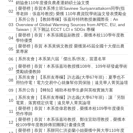
01
銷協會110年度優良農產運銷碩士論文獎
[ 榮譽榜 ] 恭賀本系博士班Savinee Suriyanrattakorn同學(指
02
導老師：張嘉玲教授) 榮獲 110年農資院學術論文發表獎勵金
[ 系所公告 ] 【教師專欄】張嘉玲特聘教授兼國際長：An
03
Overview of Global Warming Sources from APEC, EU, and
Taiwan｜天下雜誌 ECCT LCI x SDGs 專欄
[ 榮譽榜 ] 恭賀！本系張國益副教授，榮獲本校110學年度教
04
學特優獎
[ 榮譽榜 ] 恭賀 本系黃炳文教授 榮獲第45屆全國十大傑出農
05
業專家
[ 系所友會 ] 本系第六屆「傑出系/所友」當選名單
06
[ 榮譽榜 ] 恭賀！本系張嘉玲教授獲108年、109年研發處學術
07
獎勵績優教師
[ 系所友會 ] 【系所友專欄】許志義(大學67年班)：夏季也不
08
用怕停電！電力交易中心就像幫你買保險｜遠見華人菁英論壇
[ 系所公告 ] 【轉知】補助本校學生參與英檢實施方案
09
[ 系所友會 ] 【系所友專欄】許志義(大學67年班)：讓「另類
10
電業」落實穩定供電｜遠見華人菁英論壇
[ 榮譽榜 ] 恭賀！本系曾偉君教授，榮獲本校109學年度優良
11
勞作導師
[ 榮譽榜 ] 恭賀！本系張嘉玲教授、鄭佳宜助理教授，榮獲本
12
校109學年度教師傳習團隊計畫優良獎
[ 榮譽榜 ] 恭賀！系辦同仁洪姿蘭小姐榮獲中興大學110年度