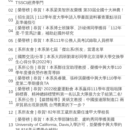
01
TSSCI經濟學門
[ 榮譽榜 ] 恭賀！本系梁美智所友榮獲 第33屆全國十大神農！
02
[ 招生資訊 ] 112學年度大學申請入學書面資料審查重點項目
03
及準備指引
[ 榮譽榜 ] 恭賀！本系博士班陳寧、許竣傅同學獲得「112年
04
度-千里馬計畫」補助赴國外研究
[ 榮譽榜 ] 恭賀！本系111年公務人員考試錄取人員榜單
05
[ 系所友會 ] 本系第七屆「傑出系/所友」當選名單
06
[ 國際交流/分享 ] 本系大四班劉韋杉同學北京清華大學交換學
07
生心得分享(2022年)
[ 系所公告 ] 恭賀！本系鄭佳宜助理教授，榮獲中興大學110
08
學年度優良勞作教育導師
[ 榮譽榜 ] 恭賀！本系吳睿騰、張梓淇榮獲中興大學110學年
09
度第二學期優良TA
[ 榮譽榜 ] 恭賀! 2022校慶運動會 本系贏得111學年度啦啦隊
10
錦標賽、精神總錦標雙料第一名以及大隊接力女子組第二名!
[ 系所公告 ] 【媒體報導】黃炳文教授：中國接連限制進口 兩
11
岸貿易出現新挑戰 台灣農業的下一步？
[ 系所友會 ] 恭賀! 82年班王葳所友榮任逢甲大學校長
12
[ 榮譽榜 ] 恭賀！本系大學部陳怡君、盧昀秀同學獲美國
University of California, Davis入學許可，並榮獲中興大學約
13
36,816美元獎學金補助!