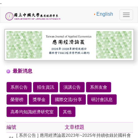
-
English
切
換
導
航
最新消息
系所公告
招生資訊
演講公告
系所友會
榮譽榜
獎學金
國際交流/分享
研討會訊息
高希均知識經濟研究室
其他
編號
文章標題
[ 系所公告 ] 應用經濟論叢2023年~2025年持續收錄於國科會