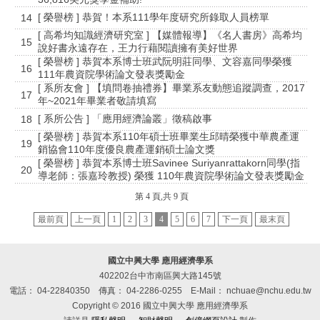
[ 榮譽榜 ] 恭賀！本系111學年度研究所錄取人員榜單
14
[ 高希均知識經濟研究室 ] 【媒體報導】《名人書房》高希均
15
說好書永遠存在，王力行藉閱讀擁有美好世界
[ 榮譽榜 ] 恭賀本系博士班武阮明莊同學、文容嘉同學榮獲
16
111年農資院學術論文發表獎勵金
[ 系所友會 ] 【填問卷抽禮券】畢業系友動態追蹤調查，2017
17
年~2021年畢業者敬請填寫
[ 系所公告 ] 「應用經濟論叢」徵稿啟事
18
[ 榮譽榜 ] 恭賀本系110年碩士班畢業生邱晴榮獲中華農產運
19
銷協會110年度優良農產運銷碩士論文獎
[ 榮譽榜 ] 恭賀本系博士班Savinee Suriyanrattakorn同學(指
20
導老師：張嘉玲教授) 榮獲 110年農資院學術論文發表獎勵金
第 4 頁,共 9 頁
最前頁
上一頁
1
2
3
4
5
6
7
下一頁
最末頁
國立中興大學 應用經濟學系
402202台中市南區興大路145號
電話： 04-22840350
傳真： 04-2286-0255
E-Mail： nchuae@nchu.edu.tw
Copyright © 2016 國立中興大學 應用經濟學系