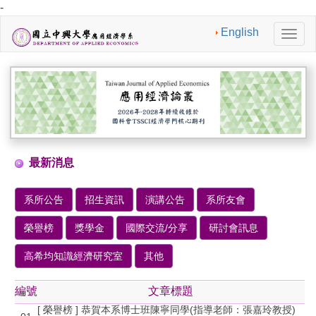
-
English
切
換
導
航
最新消息
系所公告
招生資訊
演講公告
系所友會
榮譽榜
獎學金
國際交流/分享
研討會訊息
高希均知識經濟研究室
其他
編號
文章標題
[ 榮譽榜 ] 恭賀本系博士班陳寧同學(指導老師：張嘉玲教授)