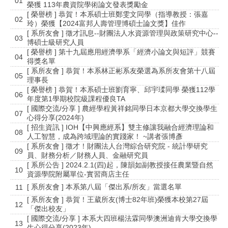
01
榮獲 113年農資院學術論文發表獎勵金
[ 榮譽榜 ] 恭賀！本系碩士班鄭雯文同學（指導教授：張嘉
02
玲）榮獲【2024富邦人壽管理博碩士論文獎】佳作
[ 系所友會 ] 徵才訊息--財團法人水資源管理與政策研究中心--
03
博碩士級研究人員
[ 榮譽榜 ] 第十九屆應用經濟學系「經濟小論文與短評」競賽
04
得獎名單
[ 系所友會 ] 恭賀！本系林正彬系友榮選為系所友會第十八屆
05
理事長
[ 榮譽榜 ] 恭賀！本系碩士班劉育寧、邱宇瑈同學 榮獲112學
06
年度第1學期校院級課程優良TA
[ 國際交流/分享 ] 農經學程黃祥銘同學日本京都大學交換學生
07
心得分享(2024年)
[ 招生資訊 ] IOH【中興應經系】雙主修讓我融合經濟理論和
08
人工智慧，成為跨域理論的實踐家！ ~講者張博彥
[ 系所友會 ] 徵才！財團法人台灣綜合研究院 - 統計學研究
09
員、財務分析／財務人員、金融研究員
[ 系所公告 ] 2024.2.1(四)起，陳韻如副教授接任農業暨自然
10
資源學院附屬單位-實習商店主任
[ 系所友會 ] 本系第八屆「傑出系/所友」當選名單
11
[ 系所友會 ] 恭賀！王葳所友(博士82年班)榮獲本校第27屆
12
「傑出校友」
[ 國際交流/分享 ] 本系大四班楊法霖同學澳洲迪肯大學交換學
13
生心得分享(2023年)