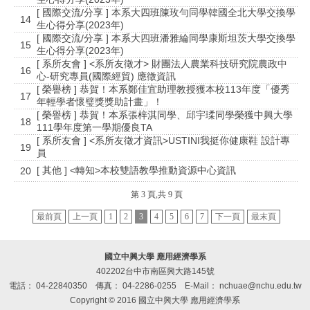
[ 國際交流/分享 ] 本系大四班陳玫勻同學韓國全北大學交換學
14
生心得分享(2023年)
[ 國際交流/分享 ] 本系大四班潘雅綸同學康斯坦茨大學交換學
15
生心得分享(2023年)
[ 系所友會 ] <系所友徵才> 財團法人農業科技研究院農政中
16
心-研究專員(國際經貿) 應徵資訊
[ 榮譽榜 ] 恭賀！本系鄭佳宜助理教授獲本校113年度「優秀
17
年輕學者懷璧獎獎助計畫」！
[ 榮譽榜 ] 恭賀！本系張梓淇同學、邱宇瑈同學榮獲中興大學
18
111學年度第一學期優良TA
[ 系所友會 ] <系所友徵才資訊>USTINI我挺你健康鞋 設計專
19
員
[ 其他 ] <轉知>本校雙語教學推動資源中心資訊
20
第 3 頁,共 9 頁
最前頁
上一頁
1
2
3
4
5
6
7
下一頁
最末頁
國立中興大學 應用經濟學系
402202台中市南區興大路145號
電話： 04-22840350
傳真： 04-2286-0255
E-Mail： nchuae@nchu.edu.tw
Copyright © 2016 國立中興大學 應用經濟學系