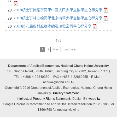
27
2018碩士班簡紹宇同學中國人民大學交換學生心得分享
28
2018碩士班林心榆同學北京清華大學交換學生心得分享
29
2018第八屆農村服務隊總召凃雅棠同學心得分享
30
1 / 2
1
2
Next
Last Page
Department of Applied Economics, National Chung Hsing University
145, Xingda Road, South District, Taichung City 402202, Taiwan (R.O.C.)
TEL：+ 886-4-22840350, FAX：+886-4-22860255
E-Mail：
nchuae@nchu.edu.tw
Copyright © 2016 Department of Applied Economics, National Chung Hsing
University.
Privacy Statement.
Intellectual Property Rights Statement.
Design By
webg.tw
Google Chrome is recommended and set the screen resolution to 1280x800 or
1366x768 for optimal viewing