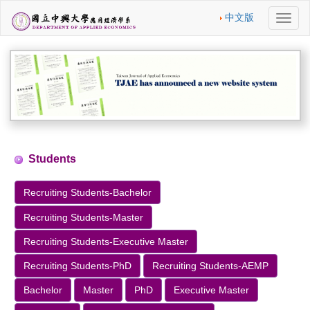
中文版
切
換
導
航
Students
Recruiting Students-Bachelor
Recruiting Students-Master
Recruiting Students-Executive Master
Recruiting Students-PhD
Recruiting Students-AEMP
Bachelor
Master
PhD
Executive Master