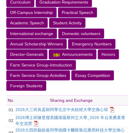
Curriculum
Graduation Requirements
Off-Campus Internship
Practical Speech
Academic Speech
Student Activity
International exchange
Domestic volunteers
Annual Scholarship Winners
Emergency Numbers
Director-Generals
Announcements
Honors
Farm Service Group-Introduction
Farm Service Group-Activities
Essay Competition
Foreign Students
No.
Sharing and Exchange
2026大三班吳孟樹同學北京中央財經大學交換心得
01
2026博士班陳昱傑美國堪薩斯州立大學_2026 年台美農業青
02
年交流營
2026大四班蘇皓俊同學德國卡爾斯魯厄應用科技大學交換心