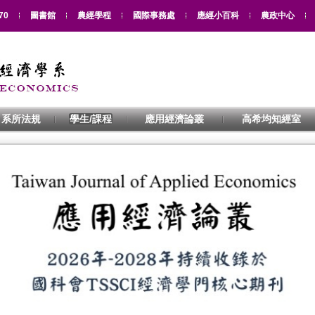
70
圖書館
農經學程
國際事務處
應經小百科
農政中心
系所法規
學生/課程
應用經濟論叢
高希均知經室