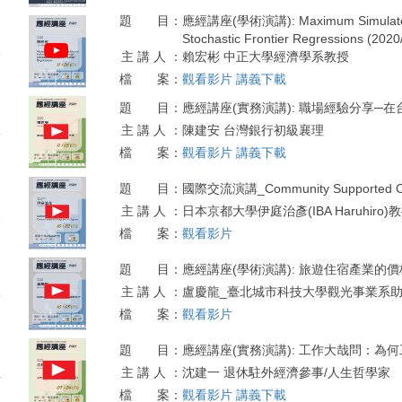
題 目：
應經講座(學術演講): Maximum Simulated Lik
Stochastic Frontier Regressions (2020
6
主 講 人 ：
賴宏彬 中正大學經濟學系教授
檔 案：
觀看影片
講義下載
題 目：
應經講座(實務演講): 職場經驗分享─在台銀的
主 講 人 ：
陳建安 台灣銀行初級襄理
5
檔 案：
觀看影片
講義下載
題 目：
國際交流演講_Community Supported Conse
主 講 人 ：
日本京都大學伊庭治彥(IBA Haruhiro)
2
檔 案：
觀看影片
題 目：
應經講座(學術演講): 旅遊住宿產業的價格行
主 講 人 ：
盧慶龍_臺北城市科技大學觀光事業系
8
檔 案：
觀看影片
題 目：
應經講座(實務演講): 工作大哉問：為何工作
主 講 人 ：
沈建一 退休駐外經濟參事/人生哲學家
4
檔 案：
觀看影片
講義下載