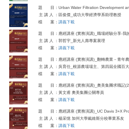
題 目：
Urban Water Filtration Development a
主 講 人 ：
區俊傑_成功大學經濟學系助理教授
2
檔 案：
講義下載
題 目：
應經講座 (實務演講)_職場經驗分享-我的保險
主 講 人 ：
郭哲宇_新光人壽專案襄理
8
檔 案：
講義下載
題 目：
應經講座 (實務演講)_翻轉農業－青年農民的
主 講 人 ：
吳育任_根源農場場主、第四屆全國百
1
檔 案：
講義下載
系經濟小論
04)
題 目：
應經講座 (實務演講)_奧美集團求職記(2021
主 講 人 ：
黃文甫 奧美集團公關專員
檔 案：
講義下載
題 目：
應經講座 (實務演講)_UC Davis 3+X Pr
主 講 人 ：
楊采憶 加州大學戴維斯分校畢業系友
4
檔 案：
講義下載