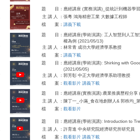
題 目：
應經講座 (實務演講)_從統計到機器學習，一
主 講 人 ：
張粵 鴻海精密工業 大數據工程師
8
檔 案：
講義下載
題 目：
應經講座(學術演講): 工人智慧到人工
權為例 (2021/05/13)
3
主 講 人 ：
林常青 成功大學經濟學系教授
檔 案：
講義下載
題 目：
應經講座(學術演講): Shirking with Good Re
(2021/05/05)
5
主 講 人 ：
郭芳彰 中正大學經濟學系助理教授
檔 案：
觀看影片
講義下載
題 目：
應經講座(實務演講):農業推廣歷程分享 (202
主 講 人 ：
陳丁一_小滿_食在地創辦人& 郭秩均_
8
檔 案：
觀看影片
題 目：
應經講座(學術演講): Introduction to Treat
主 講 人 ：
許育進 中央研究院經濟研究所研究員
5
檔 案：
觀看影片
講義下載