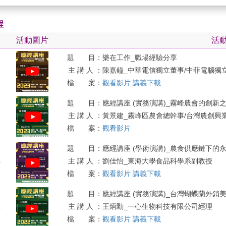
程
活動圖片
活
題 目：
樂在工作_職場經驗分享
主 講 人 ：
陳嘉鐘_中華電信獨立董事/中菲電腦獨
3
檔 案：
觀看影片
講義下載
題 目：
應經講座 (實務演講)_霧峰農會的創新之路(2
主 講 人 ：
黃景建_霧峰區農會總幹事/台灣農創興
7
檔 案：
觀看影片
題 目：
應經講座 (學術演講)_農食供應鏈下的永續議題
主 講 人 ：
劉佳怡_東海大學食品科學系副教授
0
檔 案：
觀看影片
講義下載
題 目：
應經講座 (實務演講)_台灣蝴蝶蘭外銷美國概況
主 講 人 ：
王炳勳_一心生物科技有限公司經理
5
檔 案：
觀看影片
講義下載