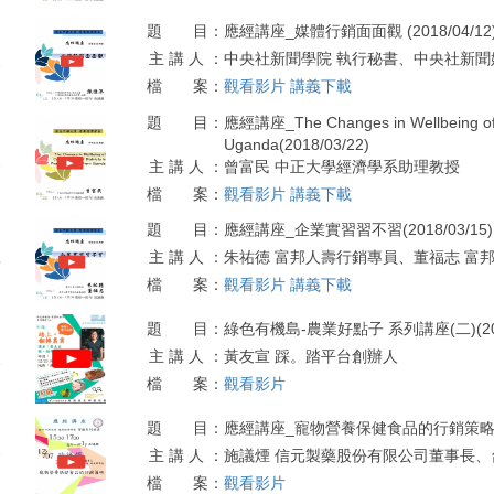
題 目：
應經講座_媒體行銷面面觀 (2018/04/12
主 講 人 ：
中央社新聞學院 執行秘書、中央社新聞
2
檔 案：
觀看影片
講義下載
題 目：
應經講座_The Changes in Wellbeing of Conf
Uganda(2018/03/22)
2
主 講 人 ：
曾富民 中正大學經濟學系助理教授
檔 案：
觀看影片
講義下載
題 目：
應經講座_企業實習習不習(2018/03/15)
主 講 人 ：
朱祐徳 富邦人壽行銷專員、董福志 富
5
檔 案：
觀看影片
講義下載
題 目：
綠色有機島-農業好點子 系列講座(二)(2017
主 講 人 ：
黃友宣 踩。踏平台創辦人
1
檔 案：
觀看影片
題 目：
應經講座_寵物營養保健食品的行銷策略(201
主 講 人 ：
施議煙 信元製藥股份有限公司董事長、
7
檔 案：
觀看影片