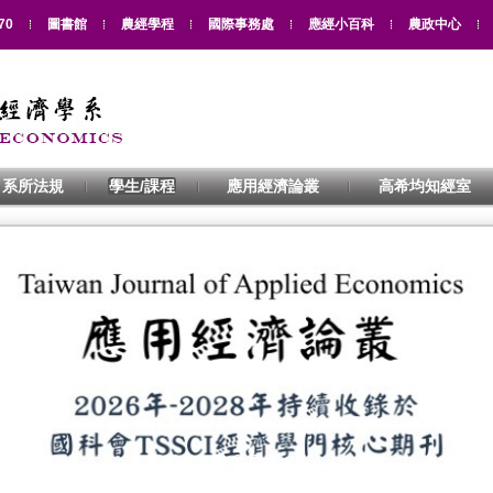
70
圖書館
農經學程
國際事務處
應經小百科
農政中心
系所法規
學生/課程
應用經濟論叢
高希均知經室