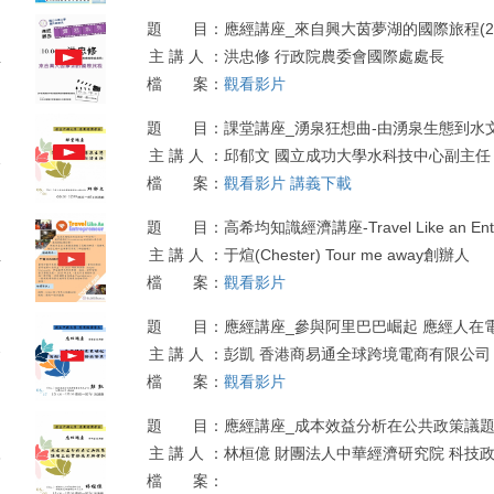
題 目：
應經講座_來自興大茵夢湖的國際旅程(2018
主 講 人 ：
洪忠修 行政院農委會國際處處長
4
檔 案：
觀看影片
題 目：
課堂講座_湧泉狂想曲-由湧泉生態到水文化與
主 講 人 ：
邱郁文 國立成功大學水科技中心副主任
1
檔 案：
觀看影片
講義下載
題 目：
高希均知識經濟講座-Travel Like an Entre
主 講 人 ：
于煊(Chester) Tour me away創辦人
4
檔 案：
觀看影片
系經濟小論
04)
題 目：
應經講座_參與阿里巴巴崛起 應經人在電子商
主 講 人 ：
彭凱 香港商易通全球跨境電商有限公司
7
檔 案：
觀看影片
題 目：
應經講座_成本效益分析在公共政策議題上的實
主 講 人 ：
林桓億 財團法人中華經濟研究院 科技
3
檔 案：