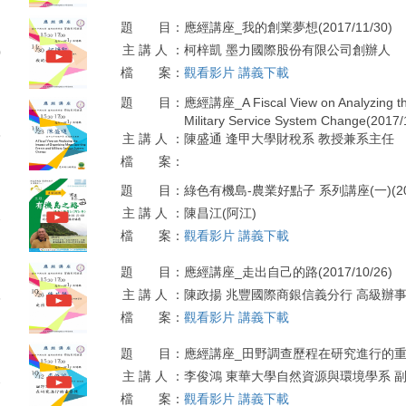
題 目：
應經講座_我的創業夢想(2017/11/30)
主 講 人 ：
柯梓凱 墨力國際股份有限公司創辦人
0
檔 案：
觀看影片
講義下載
題 目：
應經講座_A Fiscal View on Analyzing the
Military Service System Change(2017/
3
主 講 人 ：
陳盛通 逢甲大學財稅系 教授兼系主任
檔 案：
題 目：
綠色有機島-農業好點子 系列講座(一)(2017
主 講 人 ：
陳昌江(阿江)
2
檔 案：
觀看影片
講義下載
題 目：
應經講座_走出自己的路(2017/10/26)
主 講 人 ：
陳政揚 兆豐國際商銀信義分行 高級辦
6
檔 案：
觀看影片
講義下載
題 目：
應經講座_田野調查歷程在研究進行的重要性(2
主 講 人 ：
李俊鴻 東華大學自然資源與環境學系 
2
檔 案：
觀看影片
講義下載