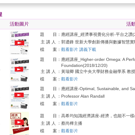
程
活動圖片
活
題 目：
應經講座_經濟事視覺化分析-平台之讚(2018
主 講 人 ：
郭迺鋒 世新大學創新傳播與數據智慧實
7
檔 案：
觀看影片
講義下載
題 目：
應經講座_Higher-order Omega: A Perform
Foundation(2018/12/20)
0
主 講 人 ：
黃瑞卿 國立中央大學財務金融學系 教
檔 案：
觀看影片
題 目：
應經講座-Optimal, Sustainable, and Saf
主 講 人 ：
Professor Alan Randall
6
檔 案：
觀看影片
題 目：
高希均知識經濟講座-經濟，也能不一樣(201
主 講 人 ：
蔡尚樺主播
9
檔 案：
觀看影片