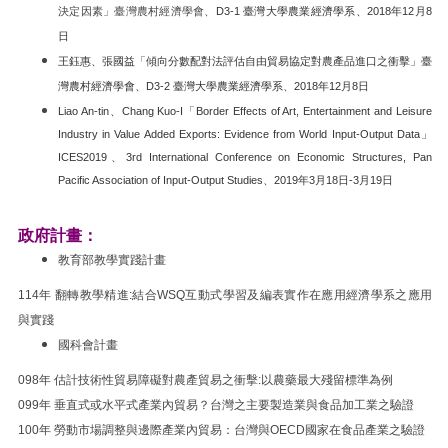
決定因素」臺灣農村經濟學會、
D3-1 臺灣大學農業經濟學系、2018年12月8
日
王鈺惠、張國益「傾向分數配對法評估自由貿易協定對農產品進口之衝擊」臺
灣農村經濟學會、D3-2 臺灣大學農業經濟學系、2018年12月8日
Liao An-tin、Chang Kuo-I「Border Effects of Art, Entertainment and Leisure
Industry in Value Added Exports: Evidence from World Input-Output Data」
ICES2019、3rd International Conference on Economic Structures, Pan
Pacific Association of Input-Output Studies、2019年3月18日-3月19日
政府計畫：
教育部教學實踐計畫
114年 翻轉教學精進:結合WSQ互動式學習及編表實作在應用經濟學系之應用
與實踐
國科會計畫
098年 估計技術性貿易障礙對農產貿易之衝擊:以農藥最大殘留標準為例
099年 垂直式或水平式產業內貿易？台灣之主要製造業與食品加工業之驗證
100年 勞動市場調整與邊際產業內貿易：台灣與OECD國家在食品產業之驗證