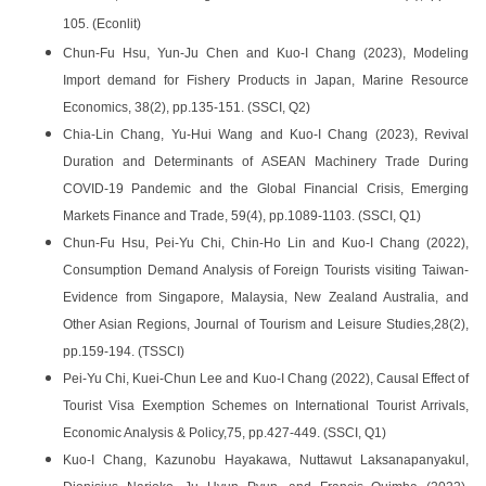
105. (Econlit)
Chun-Fu Hsu, Yun-Ju Chen and Kuo-I Chang (2023),
Modeling
Import demand for Fishery Products in Japan
, Marine Resource
Economics, 38(2), pp.135-151. (SSCI, Q2)
Chia-Lin Chang, Yu-Hui Wang and Kuo-I Chang (2023),
Revival
Duration and Determinants of ASEAN Machinery Trade During
COVID-19 Pandemic and the Global Financial Crisis, Emerging
Markets Finance and Trade, 59(4), pp.1089-1103. (SSCI, Q1)
Chun-Fu Hsu, Pei-Yu Chi, Chin-Ho Lin and Kuo-I Chang (2022),
Consumption Demand Analysis of Foreign Tourists visiting Taiwan-
Evidence from Singapore, Malaysia, New Zealand Australia, and
Other Asian Regions, Journal of Tourism and Leisure Studies,28(2),
pp.159-194. (TSSCI)
Pei-Yu Chi, Kuei-Chun Lee and Kuo-I Chang (2022), Causal Effect of
Tourist Visa Exemption
Schemes on International Tourist Arrivals,
Economic Analysis & Policy,75, pp.427-449. (SSCI, Q1)
Kuo-I Chang, Kazunobu Hayakawa, Nuttawut Laksanapanyakul,