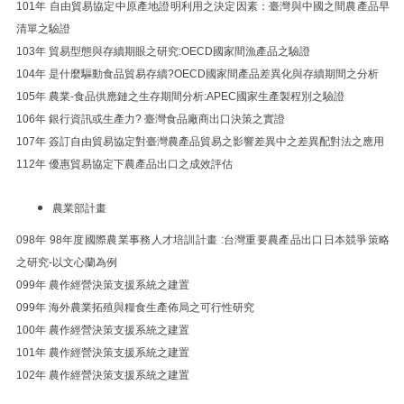
101年 自由貿易協定中原產地證明利用之決定因素：臺灣與中國之間農產品早
清單之驗證
103年 貿易型態與存續期眼之研究:OECD國家間漁產品之驗證
104年 是什麼驅動食品貿易存續?OECD國家間產品差異化與存續期間之分析
105年 農業-食品供應鏈之生存期間分析:APEC國家生產製程別之驗證​
106年 銀行資訊或生產力? 臺灣食品廠商出口決策之實證
107年 簽訂自由貿易協定對臺灣農產品貿易之影響差異中之差異配對法之應用
112年 優惠貿易協定下農產品出口之成效評估
農業部計畫
098年 98年度國際農業事務人才培訓計畫 :台灣重要農產品出口日本競爭策略
之研究-以文心蘭為例
099年 農作經營決策支援系統之建置
099年 海外農業拓殖與糧食生產佈局之可行性研究
100年 農作經營決策支援系統之建置
101年 農作經營決策支援系統之建置
102年 農作經營決策支援系統之建置