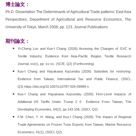
博士論文：
Ph.D. Dissertation The Determinants of Agricultural Trade patterns: East Asia
Perspectives, Department of Agricultural and Resource Economics, The
University of Tokyo, March 2008, pp. 123. Journal Publications
期刊論文：
Yi-Cheng Luo and Kuo-I Chang (2026) Assesing the Changes of GVC in
Textile Industry: Evidence from Asia-Pacific Region, Textile Research
Journal, xx(x), pp. xx-xx. (SCIE, Q2) (Forthcoming)
Kuo-I Chang and Hayakawa Kazunobu (2026)
Subsideis for reshoring:
Evidence from Taiwan, International Tax and Public Finance, (SSCI,
Q3) https://doi.org/10.1007/s10797-026-09989-x
Kuo-I Chang and Hayakawa Kazunobu (2026) Firm‐Level Impacts of
Additional US Tariffs Under Trump 2 0 Evidence From Taiwan, The
Developing Economies, 64(2), pp.143-156. (SSCI, Q2)
F.M. Chen, Y. H. Wang, and Kuo-I Chang (2026) The Impact of Regional
Trade Agreements on Frozen Tuna Exports from Taiwan, Marine Resource
Economics, 41(1), (SSCI, Q2)