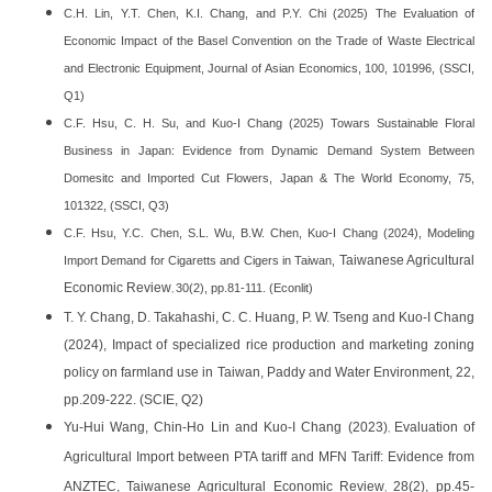
C.H. Lin, Y.T. Chen, K.I. Chang, and P.Y. Chi (2025) The Evaluation of
Economic Impact of the Basel Convention on the Trade of Waste Electrical
and Electronic Equipment, Journal of Asian Economics, 100, 101996, (SSCI,
Q1)
C.F. Hsu, C. H. Su, and Kuo-I Chang (2025) Towars Sustainable Floral
Business in Japan: Evidence from Dynamic Demand System Between
Domesitc and Imported Cut Flowers, Japan & The World Economy, 75,
101322, (SSCI, Q3)
C.F. Hsu, Y.C. Chen, S.L. Wu, B.W. Chen, Kuo-I Chang (2024), Modeling
Taiwanese Agricultural
Import Demand for Cigaretts and Cigers in Taiwan,
Economic Review
30
(2), pp.81-111. (Econlit)
,
T. Y. Chang, D. Takahashi, C. C. Huang, P. W. Tseng and Kuo‑I Chang
(2024), Impact of specialized rice production and marketing zoning
policy on farmland use in Taiwan, Paddy and Water Environment, 22,
pp.209-222. (SCIE, Q2)
Yu-Hui Wang, Chin-Ho Lin and Kuo-I Chang (2023)
Evaluation of
,
Agricultural Import between PTA tariff and MFN Tariff: Evidence from
ANZTEC,
Taiwanese Agricultural Economic Review
28(2), pp.45-
,