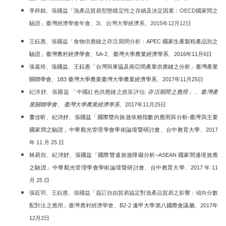
李梓銘、張國益「漁產品貿易型態穩定性之存續及決定因素：OECD國家間之
驗證」臺灣經濟學會年會、3I、台灣大學經濟系、2015年12月12日
王鈺惠、張國益「食物供應鏈之存活期間分析：
APEC 國家生產製程產品別之
驗證」臺灣農村經濟學會、5A-2、臺灣大學農業經濟學系、2016年11月6日
張嘉玲、張國益、王鈺惠「台灣與東協及南亞間產業供應鏈之分析」臺灣產業
關聯學會、1B3 臺灣大學農業臺灣大學農業經濟學系、
2017年11月25日
紀沛妤、張國益 「中國紅色供應鏈之政策評估
:
存活期間之應用」
、臺灣產
業關聯學會、 臺灣大學農業經濟學系、
2017年11月25日
董佳昕、紀沛妤、張國益「國際雙向旅遊依賴指數的應用與分析-臺灣與主要
國家間之驗證」中華觀光管理學會學術論壇暨研討會、台中教育大學、2017
年 11 月 25 日
林易欣、紀沛妤、張國益「國際雙邊旅遊障礙分析–ASEAN 國家間邊境效應
之驗證」中華觀光管理學會學術論壇暨研討會、台中教育大學、2017 年 11
月 25 日
張廷羽、王鈺惠、張國益「簽訂自由貿易協定對漁產品貿易之影響：傾向分數
配對法之應用」臺灣農村經濟學會、
B2-2 逢甲大學第八國際會議廳、2017年
12月2日