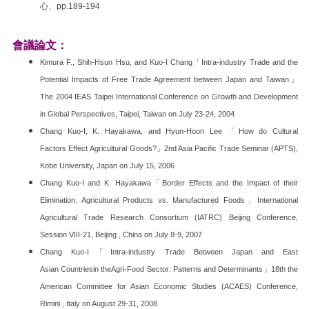
心、pp.189-194
會議論文：
Kimura F., Shih-Hsun Hsu, and Kuo-I Chang「Intra-industry Trade and the
Potential Impacts of Free Trade Agreement between Japan and Taiwan」
The 2004 IEAS Taipei International Conference on Growth and Development
in Global Perspectives, Taipei, Taiwan on July 23-24, 2004
Chang Kuo-I, K. Hayakawa, and Hyun-Hoon Lee 「How do Cultural
Factors Effect Agricultural Goods?」2nd Asia Pacific Trade Seminar (APTS),
Kobe University, Japan on July 15, 2006
Chang Kuo-I and K. Hayakawa「Border Effects and the Impact of their
Elimination: Agricultural Products vs. Manufactured Foods」International
Agricultural Trade Research Consortium (IATRC) Beijing Conference,
Session VIII-21, Beijing , China on July 8-9, 2007
Chang Kuo-I「Intra-industry Trade Between Japan and East
Asian Countriesin theAgri-Food Sector: Patterns and Determinants」18th the
American Committee for Asian Economic Studies (ACAES) Conference,
Rimini , Italy on August 29-31, 2008