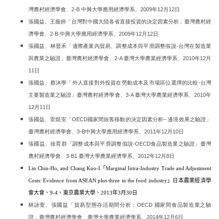
灣農村經濟學會、2-B 中興大學應用經濟學系、2009年12月12日
張國益、王薇婷「台灣對中國大陸各省直接投資的決定因素分析」臺灣農村經
濟學會、2-B 中興大學應用經濟學系、2009年12月12日
張國益、林晉禾「邊際產業內貿易、調整成本與平滑調整假說-台灣在製造業
與農業之驗證」臺灣農村經濟學會、2-A 臺灣大學農業經濟學系、2010年12月
11日
張國益、蔡沐學「外人直接對外投資在勞動成本及市場區位選擇的比較-台灣
主要製造業之驗證」臺灣農村經濟學會、3-A 臺灣大學農業經濟學系、2010年
12月11日
張國益、雷焜安「OECD國家間旅客移動的決定因素分析– 邊境效果之驗證」
臺灣農村經濟學會、3-B中興大學應用經濟學系、2011年12月10日
張國益、徐育群「調整成本與平滑調整假說-OECD食品製造業之驗證」臺灣
農村經濟學會、3-B1 臺灣大學農業經濟學系、2012年12月8日
Lin Chin-Ho, and Chang Kuo-I
「
Marginal Intra-Industry Trade and Adjustment
Costs: Evidence from ASEAN plus three in the food industry
」日本農業經濟學
會大會、
9-4
、東京農業大學、
2013
年
3
月
30
日
林詠萱、張國益「貿易型態存活期間分析：OECD 國家間食品製造業之驗
證」臺灣農村經濟學會、臺灣大學農業經濟學系、2014年12月6日