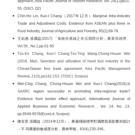
approach,
Asia Pacific Journal of Tourism Research,
Vol. 24(1),pp31-
55. (SSCI, Q2)
Chin-Ho Lin,
Kuo-I Chang
（2017年12月）
Marginal Intra-Industry
Trade and Adjustment Costs: Evidence from ASEAN plus three in
Food Industry, Journal of Agriculture and Forestry,
65(2),69-78.
王鈺惠.張國益(2017)
「食物供應鏈之存活期間分析」農業與經濟、
Vol.58 ,
No.1,pp.01-50
Tzu-En Chang, Kuo-I Chang,Tzu-Ting Wang,Chung-Hsuan Wei
(2016, Mar). Selection and utilization of hand tool industry in the
ChinaeTaiwan free trade agreement. Asia Pacific Management
Review, 21(3),pp142-153. (TSSCI, Scopus)
Wei-Chig Chang, Chung-Hsuan Wei and Kuo-I Chang(2016),Is
SAARC
region successful in promoting intra-regional trade?
Evidence from border effect approach, International Journal of
Applied Business and Economic
Research ,
Vol. 14, No. 13,
pp.9549-9578(EconLit, Scopus)
陳宜君,張國益（2014年12月）。農藥殘留標準對國際貿易影響的探討
－不 同農藥的敏感度分析。農林學報，63(4),235-246。