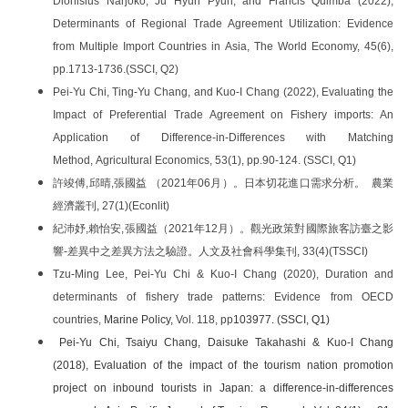
Dionisius Narjoko, Ju Hyun Pyun, and Francis Quimba (2022),
Determinants of Regional Trade Agreement Utilization: Evidence
from Multiple Import Countries in Asia, The World Economy, 45(6),
pp.1713-1736.(SSCI, Q2)
Pei-Yu Chi, Ting-Yu Chang, and Kuo-I Chang (2022), Evaluating the
Impact of Preferential Trade Agreement on Fishery imports: An
Application of Difference-in-Differences with Matching
Method, Agricultural Economics, 53(1), pp.90-124. (SSCI, Q1)
許竣傅,邱晴,張國益 （2021年06月）。日本切花進口需求分析。 農業
經濟叢刊, 27(1)(Econlit)
紀沛妤,賴怡安,張國益（2021年12月）。觀光政策對國際旅客訪臺之影
響-差異中之差異方法之驗證。人文及社會科學集刊, 33(4)(TSSCI)
Tzu-Ming Lee, Pei-Yu Chi & Kuo-I Chang (2020), Duration and
determinants of fishery trade patterns: Evidence from OECD
countries,
Marine Policy,
Vol. 118, pp
103977. (SSCI, Q1)
Pei-Yu Chi, Tsaiyu Chang, Daisuke Takahashi & Kuo-I Chang
(2018),
Evaluation of the impact of the tourism nation promotion
project on inbound tourists in Japan: a difference-in-differences