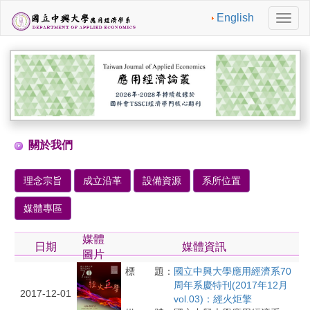
English
切
換
導
航
關於我們
理念宗旨
成立沿革
設備資源
系所位置
媒體專區
媒體
日期
媒體資訊
圖片
標 題：
國立中興大學應用經濟系70
周年系慶特刊(2017年12月
2017-12-01
vol.03)：經火炬擎