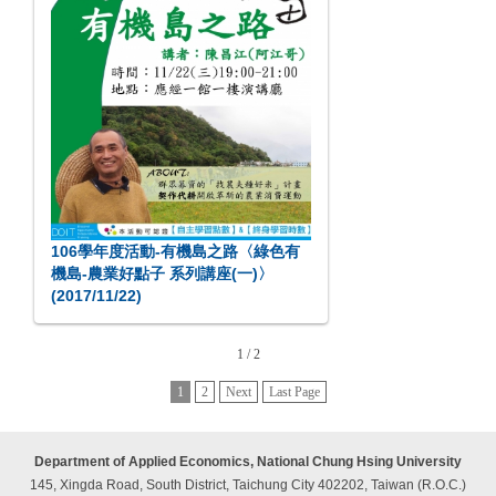
106學年度活動-有機島之路〈綠色有
機島-農業好點子 系列講座(一)〉
(2017/11/22)
1 / 2
1
2
Next
Last Page
Department of Applied Economics, National Chung Hsing University
145, Xingda Road, South District, Taichung City 402202, Taiwan (R.O.C.)