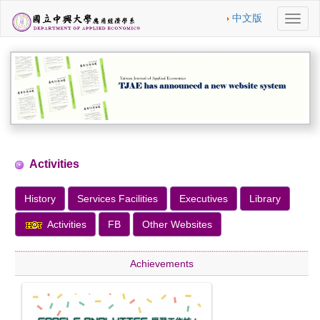
中文版
切
換
導
航
Activities
History
Services Facilities
Executives
Library
Activities
FB
Other Websites
Achievements