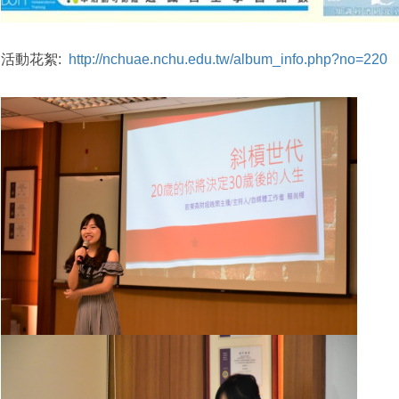
活動花絮:
http://nchuae.nchu.edu.tw/album_info.php?no=220